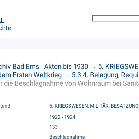
AL
chte
chiv Bad Ems - Akten bis 1930
→
5. KRIEGSWE
em Ersten Weltkrieg
→
5.3.4. Belegung, Requ
r die Beschlagnahme von Wohnraum bei Sanität
stand
5. KRIEGSWESEN, MILITÄR, BESATZUNG
1922 - 1924
133
Beschlagnahme