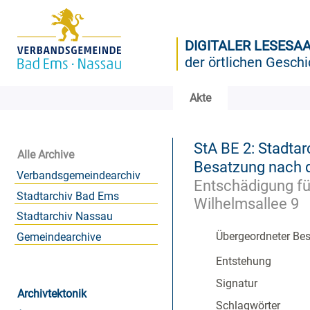
DIGITALER LESESA
der örtlichen Geschi
Akte
StA BE 2: Stadtar
Alle Archive
Besatzung nach d
Verbandsgemeindearchiv
Entschädigung fü
Stadtarchiv Bad Ems
Wilhelmsallee 9
Stadtarchiv Nassau
Übergeordneter Be
Gemeindearchive
Entstehung
Signatur
Archivtektonik
Schlagwörter