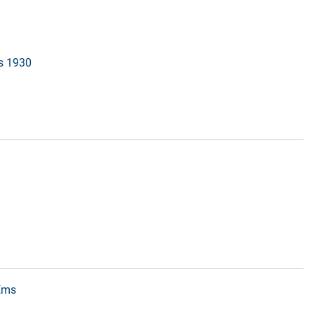
is 1930
 Ems