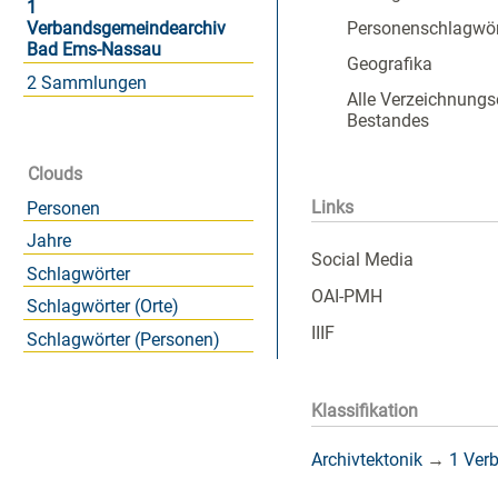
1
Personenschlagwör
Verbandsgemeindearchiv
Bad Ems-Nassau
Geografika
2 Sammlungen
Alle Verzeichnungs
Bestandes
Clouds
Links
Personen
Jahre
Social Media
Schlagwörter
OAI-PMH
Schlagwörter (Orte)
IIIF
Schlagwörter (Personen)
Klassifikation
Archivtektonik
→
1 Ver