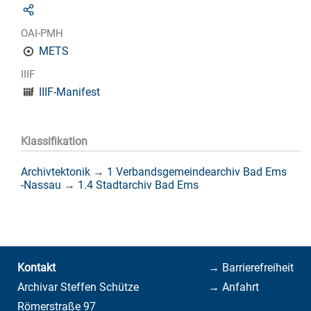
OAI-PMH
METS
IIIF
IIIF-Manifest
Klassifikation
Archivtektonik
→
1 Verbandsgemeindearchiv Bad Ems
-Nassau
→
1.4 Stadtarchiv Bad Ems
Kontakt
→ Barrierefreiheit
Archivar Steffen Schütze
→ Anfahrt
Römerstraße 97