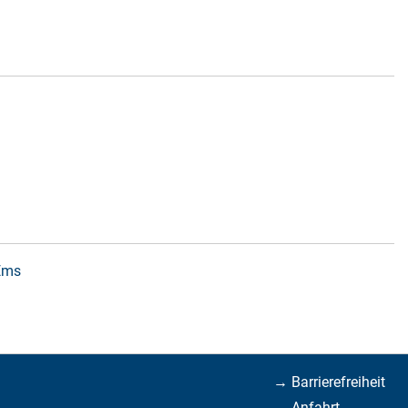
 Ems
→ Barrierefreiheit
→ Anfahrt