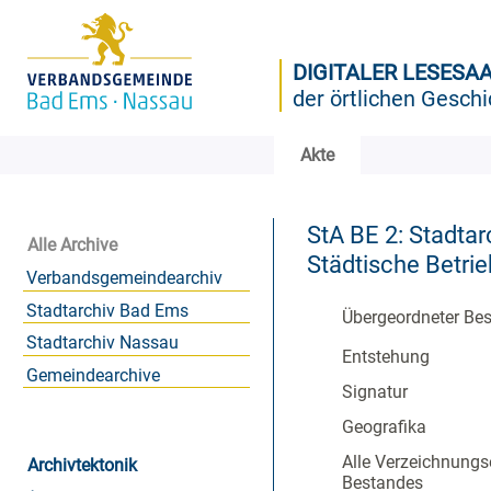
DIGITALER LESESA
der örtlichen Geschi
Akte
StA BE 2: Stadtar
Alle Archive
Städtische Betri
Verbandsgemeindearchiv
Stadtarchiv Bad Ems
Übergeordneter Be
Stadtarchiv Nassau
Entstehung
Gemeindearchive
Signatur
Geografika
Alle Verzeichnungs
Archivtektonik
Bestandes