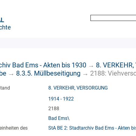
AL
chte
chiv Bad Ems - Akten bis 1930
→
8. VERKEHR
ebe
→
8.3.5. Müllbeseitigung
→
2188: Viehvers
stand
8. VERKEHR, VERSORGUNG
1914 - 1922
2188
Bad Ems\
einheiten des
StA BE 2: Stadtarchiv Bad Ems - Akten b