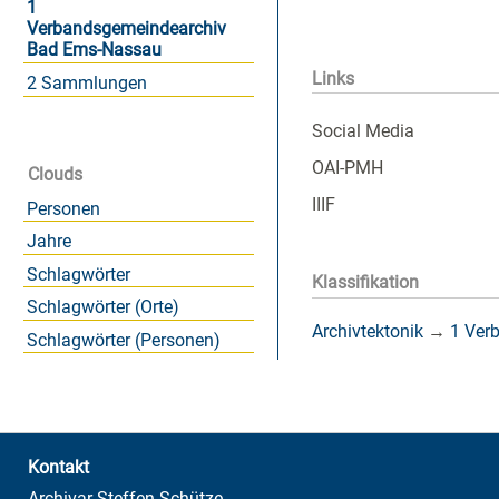
1
Verbandsgemeindearchiv
Bad Ems-Nassau
Links
2 Sammlungen
Social Media
OAI-PMH
Clouds
IIIF
Personen
Jahre
Schlagwörter
Klassifikation
Schlagwörter (Orte)
Archivtektonik
→
1 Ver
Schlagwörter (Personen)
Kontakt
Archivar Steffen Schütze