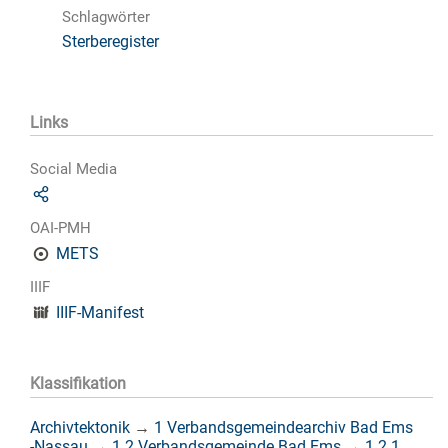
Schlagwörter
Sterberegister
Links
Social Media
OAI-PMH
METS
IIIF
IIIF-Manifest
Klassifikation
Archivtektonik
→
1 Verbandsgemeindearchiv Bad Ems
-Nassau
→
1.2 Verbandsgemeinde Bad Ems
→
1.2.1