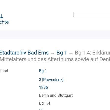
AL
chte
k Stadtarchiv Bad Ems
→
Bg 1
→
Bg 1.4: Erklär
 Mittelalters und des Alterthums sowie auf D
stand
Bg 1
3 [Provenienz]
1896
Berlin und Stuttgart
Bg 1.4