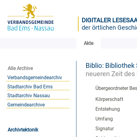
DIGITALER LESESA
der örtlichen Geschi
Akte
Biblio: Bibliothe
Alle Archive
neueren Zeit des
Verbandsgemeindearchiv
Stadtarchiv Bad Ems
Übergeordneter Be
Stadtarchiv Nassau
Körperschaft
Gemeindearchive
Entstehung
Umfang
Signatur
Archivtektonik