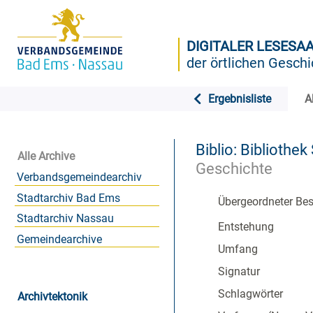
DIGITALER LESESA
der örtlichen Geschi
Ergebnisliste
A
Biblio: Bibliothe
Alle Archive
Geschichte
Verbandsgemeindearchiv
Stadtarchiv Bad Ems
Übergeordneter Be
Stadtarchiv Nassau
Entstehung
Gemeindearchive
Umfang
Signatur
Schlagwörter
Archivtektonik