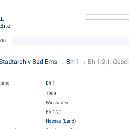
AL
chte
kte
k Stadtarchiv Bad Ems
→
Bh 1
→
Bh 1.2,1: Gesc
stand
Bh 1
1909
Wiesbaden
Bh 1.2,1
Nassau (Land)