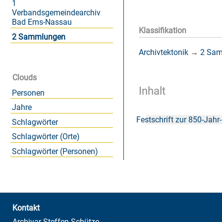
1
Verbandsgemeindearchiv
Bad Ems-Nassau
Klassifikation
2 Sammlungen
Archivtektonik
→
2 Sa
Clouds
Inhalt
Personen
Jahre
Festschrift zur 850-Jah
Schlagwörter
Schlagwörter (Orte)
Schlagwörter (Personen)
Kontakt
Archivar Steffen Schütze