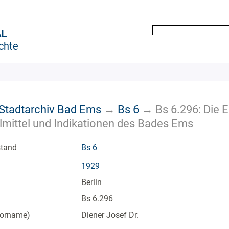
AL
chte
k Stadtarchiv Bad Ems
→
Bs 6
→
Bs 6.296: Die 
lmittel und Indikationen des Bades Ems
stand
Bs 6
1929
Berlin
Bs 6.296
Vorname)
Diener Josef Dr.