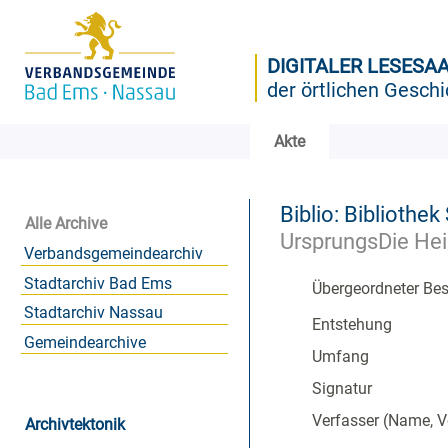
DIGITALER LESESA
der örtlichen Geschi
Akte
Biblio: Bibliothe
Alle Archive
UrsprungsDie Hei
Verbandsgemeindearchiv
Stadtarchiv Bad Ems
Übergeordneter Be
Stadtarchiv Nassau
Entstehung
Gemeindearchive
Umfang
Signatur
Verfasser (Name, 
Archivtektonik