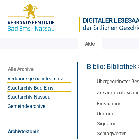
DIGITALER LESESA
der örtlichen Geschi
Akte
Biblio: Bibliothe
Alle Archive
Verbandsgemeindearchiv
Übergeordneter Be
Stadtarchiv Bad Ems
Zusammenfassun
Stadtarchiv Nassau
Entstehung
Gemeindearchive
Umfang
Signatur
Archivtektonik
Schlagwörter