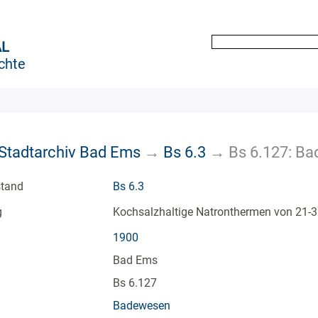
AL
chte
k Stadtarchiv Bad Ems
→
Bs 6.3
→
Bs 6.127: B
stand
Bs 6.3
g
Kochsalzhaltige Natronthermen von 21-3
1900
Bad Ems
Bs 6.127
Badewesen