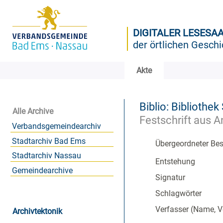
DIGITALER LESESA
der örtlichen Geschi
Akte
Biblio: Bibliothe
Alle Archive
Festschrift aus 
Verbandsgemeindearchiv
Stadtarchiv Bad Ems
Übergeordneter Be
Stadtarchiv Nassau
Entstehung
Gemeindearchive
Signatur
Schlagwörter
Verfasser (Name, 
Archivtektonik