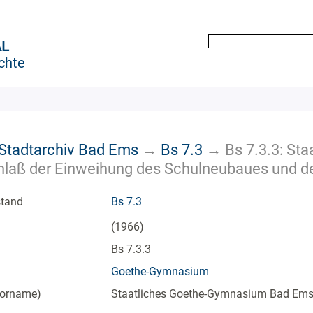
AL
chte
k Stadtarchiv Bad Ems
→
Bs 7.3
→
Bs 7.3.3: St
Anlaß der Einweihung des Schulneubaues und d
stand
Bs 7.3
(1966)
Bs 7.3.3
Goethe-Gymnasium
Vorname)
Staatliches Goethe-Gymnasium Bad Em