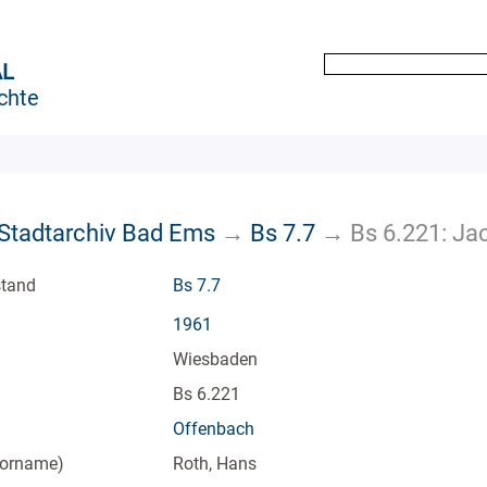
AL
chte
k Stadtarchiv Bad Ems
→
Bs 7.7
→
Bs 6.221: J
stand
Bs 7.7
1961
Wiesbaden
Bs 6.221
Offenbach
Vorname)
Roth, Hans