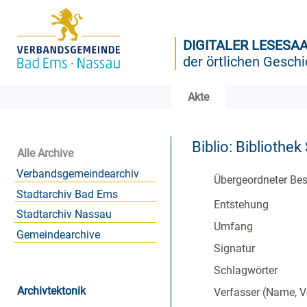
DIGITALER LESESA
der örtlichen Geschi
Akte
Biblio: Bibliothe
Alle Archive
Verbandsgemeindearchiv
Übergeordneter Be
Stadtarchiv Bad Ems
Entstehung
Stadtarchiv Nassau
Umfang
Gemeindearchive
Signatur
Schlagwörter
Archivtektonik
Verfasser (Name, 