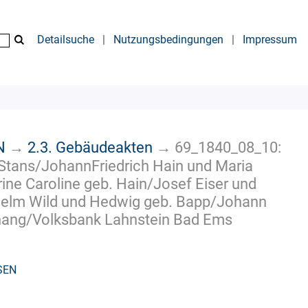
Detailsuche
|
Nutzungsbedingungen
|
Impressum
N
→
2.3. Gebäudeakten
→
69_1840_08_10:
 Stans/JohannFriedrich Hain und Maria
ine Caroline geb. Hain/Josef Eiser und
helm Wild und Hedwig geb. Bapp/Johann
hang/Volksbank Lahnstein Bad Ems
SEN