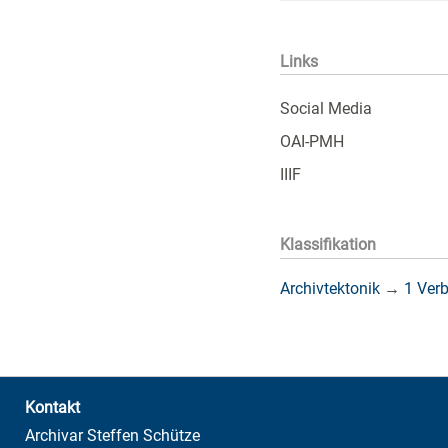
Links
Social Media
OAI-PMH
IIIF
Klassifikation
Archivtektonik
→
1 Ver
Kontakt
Archivar Steffen Schütze