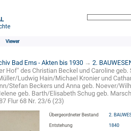
AL
chte
Viewer
chiv Bad Ems - Akten bis 1930
→
2. BAUWESE
 Hof" des Christian Beckel und Caroline geb.
Müller/Ludwig Hain/Michael Kronier und Cathar
nn/Stefan Beckers und Anna geb. Noever/Wil
elene geb. Barth/Elisabeth Schug geb. Marsc
7 Flur 68 Nr. 23/6 (23)
Übergeordneter Bestand
2. BAUWE
Entstehung
1840