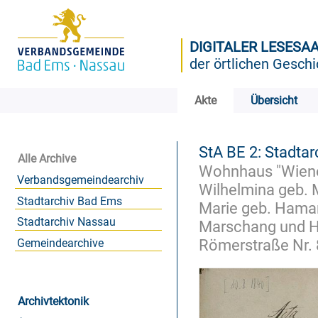
DIGITALER LESESA
der örtlichen Geschi
Akte
Übersicht
StA BE 2: Stadtar
Alle Archive
Wohnhaus "Wiener
Verbandsgemeindearchiv
Wilhelmina geb. 
Stadtarchiv Bad Ems
Marie geb. Hama
Stadtarchiv Nassau
Marschang und H
Römerstraße Nr. 8
Gemeindearchive
Archivtektonik