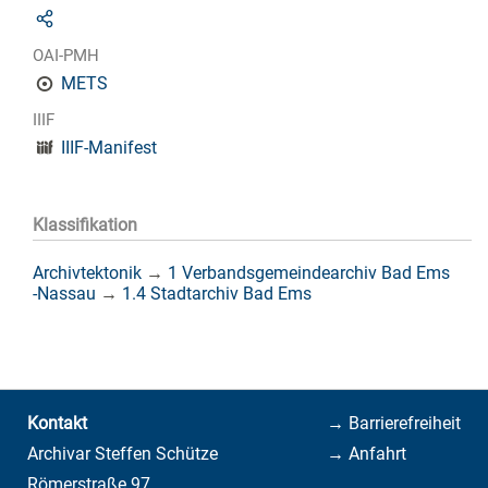
OAI-PMH
METS
IIIF
IIIF-Manifest
Klassifikation
Archivtektonik
→
1 Verbandsgemeindearchiv Bad Ems
-Nassau
→
1.4 Stadtarchiv Bad Ems
Kontakt
→ Barrierefreiheit
Archivar Steffen Schütze
→ Anfahrt
Römerstraße 97