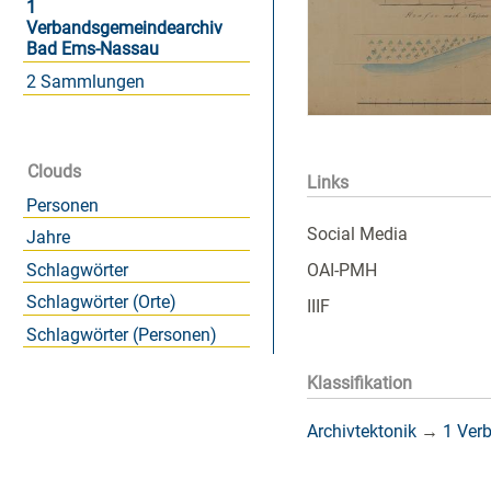
1
Verbandsgemeindearchiv
Bad Ems-Nassau
2 Sammlungen
Clouds
Links
Personen
Social Media
Jahre
OAI-PMH
Schlagwörter
Schlagwörter (Orte)
IIIF
Schlagwörter (Personen)
Klassifikation
Archivtektonik
→
1 Ver