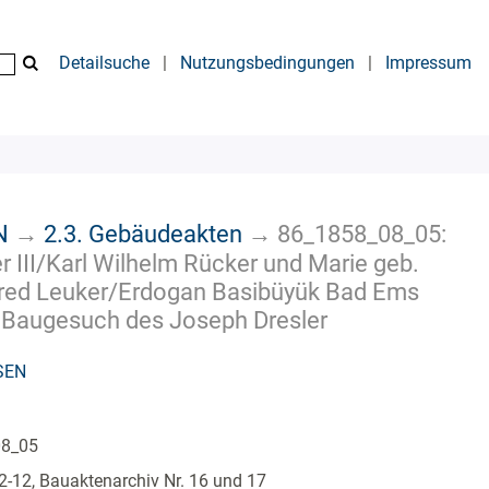
Detailsuche
|
Nutzungsbedingungen
|
Impressum
N
→
2.3. Gebäudeakten
→
86_1858_08_05:
 III/Karl Wilhelm Rücker und Marie geb.
lfred Leuker/Erdogan Basibüyük Bad Ems
8 - Baugesuch des Joseph Dresler
SEN
08_05
-12, Bauaktenarchiv Nr. 16 und 17