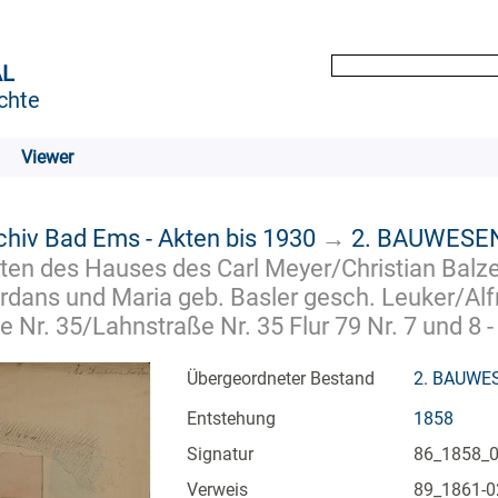
AL
chte
Viewer
chiv Bad Ems - Akten bis 1930
→
2. BAUWESE
en des Hauses des Carl Meyer/Christian Balzer
rdans und Maria geb. Basler gesch. Leuker/A
ße Nr. 35/Lahnstraße Nr. 35 Flur 79 Nr. 7 und 
Übergeordneter Bestand
2. BAUWE
Entstehung
1858
Signatur
86_1858_
Verweis
89_1861-02