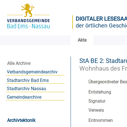
DIGITALER LESESA
der örtlichen Geschi
Akte
StA BE 2: Stadtar
Alle Archive
Wohnhaus des Fran
Verbandsgemeindearchiv
Stadtarchiv Bad Ems
Übergeordneter Be
Stadtarchiv Nassau
Entstehung
Gemeindearchive
Signatur
Verweis
Archivtektonik
Entnommen