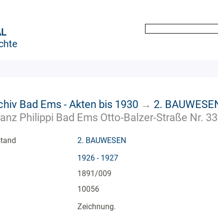
AL
chte
chiv Bad Ems - Akten bis 1930
→
2. BAUWESE
z Philippi Bad Ems Otto-Balzer-Straße Nr. 33?
stand
2. BAUWESEN
1926 - 1927
1891/009
10056
Zeichnung.