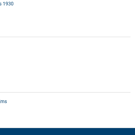
is 1930
 Ems