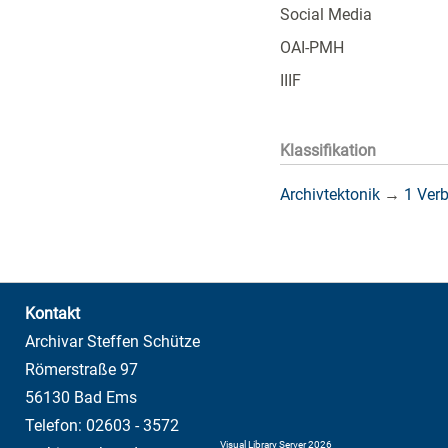
Social Media
OAI-PMH
IIIF
Klassifikation
Archivtektonik
→
1 Ver
Kontakt
Archivar Steffen Schütze
Römerstraße 97
56130 Bad Ems
Telefon: 02603 - 3572
Visual Library Server 2026