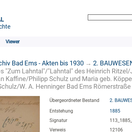
AL
chte
Viewer
chiv Bad Ems - Akten bis 1930
→
2. BAUWESE
 "Zum Lahntal"/"Lahntal" des Heinrich Ritzel/J
n Kaffine/Philipp Schulz und Maria geb. Köpper
chulz/W. A. Henninger Bad Ems Römerstraße Nr. 
Übergeordneter Bestand
2. BAUWE
Entstehung
1885
Signatur
113_1885
Verweis
12106