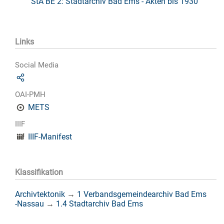
StA BE 2: Stadtarchiv Bad Ems - Akten bis 1930
Links
Social Media
OAI-PMH
METS
IIIF
IIIF-Manifest
Klassifikation
Archivtektonik
→
1 Verbandsgemeindearchiv Bad Ems
-Nassau
→
1.4 Stadtarchiv Bad Ems