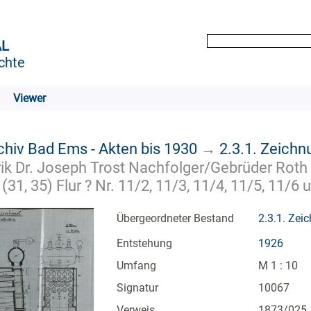
AL
chte
Viewer
chiv Bad Ems - Akten bis 1930
→
2.3.1. Zeich
k Dr. Joseph Trost Nachfolger/Gebrüder Roth
 (31, 35) Flur ? Nr. 11/2, 11/3, 11/4, 11/5, 11/6
Übergeordneter Bestand
2.3.1. Zei
Entstehung
1926
Umfang
M 1 : 10
Signatur
10067
Verweis
1873/025