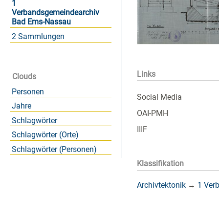
1
Verbandsgemeindearchiv
Bad Ems-Nassau
2 Sammlungen
Links
Clouds
Personen
Social Media
Jahre
OAI-PMH
Schlagwörter
IIIF
Schlagwörter (Orte)
Schlagwörter (Personen)
Klassifikation
Archivtektonik
→
1 Ver