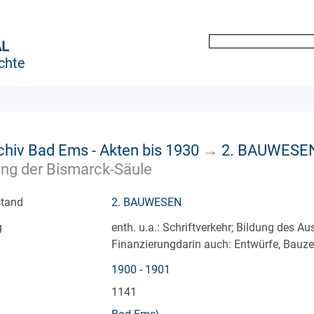
AL
chte
chiv Bad Ems - Akten bis 1930
→
2. BAUWESE
ung der Bismarck-Säule
stand
2. BAUWESEN
g
enth. u.a.: Schriftverkehr; Bildung des A
Finanzierungdarin auch: Entwürfe, Bauz
1900 - 1901
1141