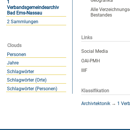
Geografika
1
Verbandsgemeindearchiv
Alle Verzeichnungs
Bad Ems-Nassau
Bestandes
2 Sammlungen
Links
Clouds
Social Media
Personen
OAI-PMH
Jahre
IIIF
Schlagwörter
Schlagwörter (Orte)
Schlagwörter (Personen)
Klassifikation
Archivtektonik
→
1 Ver