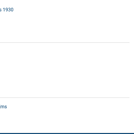
is 1930
 Ems