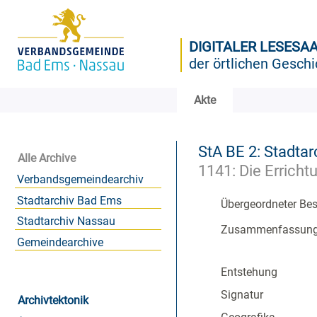
DIGITALER LESESA
der örtlichen Geschi
Akte
StA BE 2: Stadtar
Alle Archive
1141: Die Erricht
Verbandsgemeindearchiv
Stadtarchiv Bad Ems
Übergeordneter Be
Stadtarchiv Nassau
Zusammenfassun
Gemeindearchive
Entstehung
Signatur
Archivtektonik