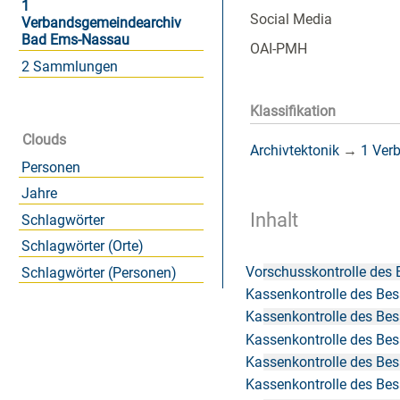
1
Social Media
Verbandsgemeindearchiv
Bad Ems-Nassau
OAI-PMH
2 Sammlungen
Klassifikation
Clouds
Archivtektonik
→
1 Ver
Personen
Jahre
Inhalt
Schlagwörter
Schlagwörter (Orte)
Vorschusskontrolle des
Schlagwörter (Personen)
Kassenkontrolle des Be
Kassenkontrolle des Be
Kassenkontrolle des Be
Kassenkontrolle des Be
Kassenkontrolle des Be