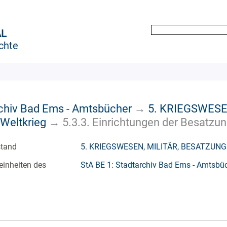
AL
chte
rchiv Bad Ems - Amtsbücher
→
5. KRIEGSWESE
Weltkrieg
→
5.3.3. Einrichtungen der Besatzu
stand
5. KRIEGSWESEN, MILITÄR, BESATZUNG
einheiten des
StA BE 1: Stadtarchiv Bad Ems - Amtsbü