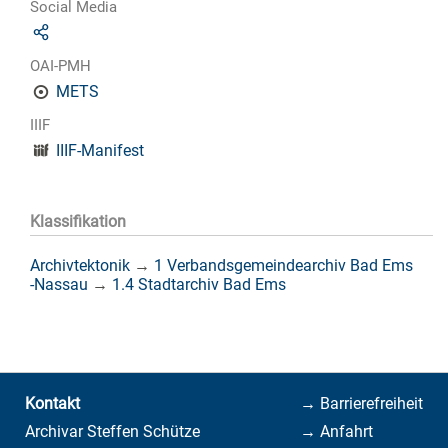
Social Media
OAI-PMH
METS
IIIF
IIIF-Manifest
Klassifikation
Archivtektonik
→
1 Verbandsgemeindearchiv Bad Ems
-Nassau
→
1.4 Stadtarchiv Bad Ems
Kontakt
→ Barrierefreiheit
Archivar Steffen Schütze
→ Anfahrt