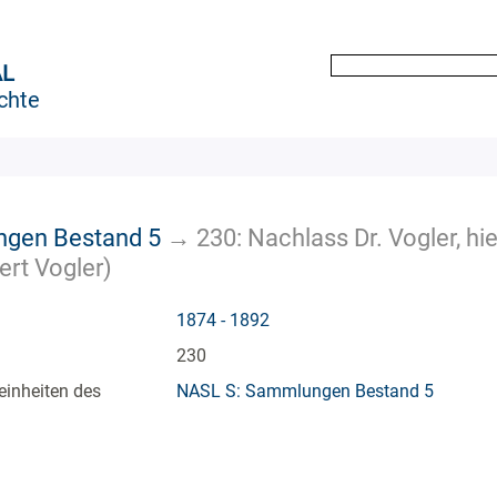
AL
chte
gen Bestand 5
→
230: Nachlass Dr. Vogler, hi
ert Vogler)
1874 - 1892
230
einheiten des
NASL S: Sammlungen Bestand 5