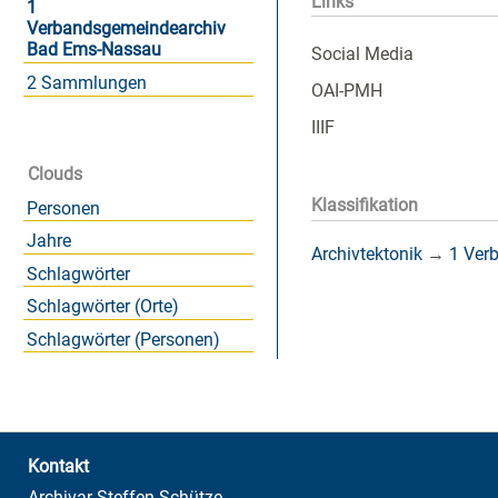
Links
1
Verbandsgemeindearchiv
Bad Ems-Nassau
Social Media
2 Sammlungen
OAI-PMH
IIIF
Clouds
Klassifikation
Personen
Jahre
Archivtektonik
→
1 Ver
Schlagwörter
Schlagwörter (Orte)
Schlagwörter (Personen)
Kontakt
Archivar Steffen Schütze