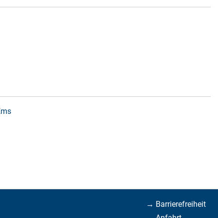
 Ems
→ Barrierefreiheit
→ Anfahrt