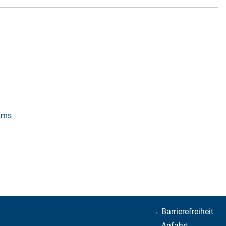
 Ems
→ Barrierefreiheit
→ Anfahrt