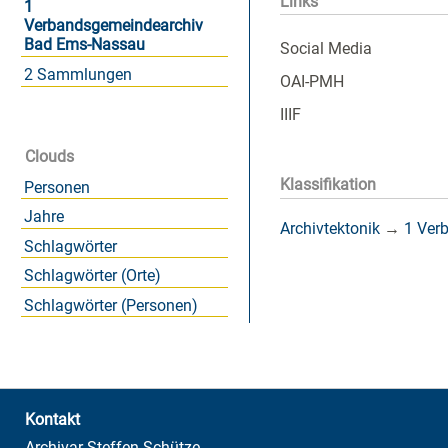
Links
1
Verbandsgemeindearchiv
Bad Ems-Nassau
Social Media
2 Sammlungen
OAI-PMH
IIIF
Clouds
Klassifikation
Personen
Jahre
Archivtektonik
→
1 Ver
Schlagwörter
Schlagwörter (Orte)
Schlagwörter (Personen)
Kontakt
Archivar Steffen Schütze