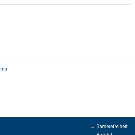
 Ems
→ Barrierefreiheit
→ Anfahrt