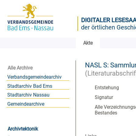
DIGITALER LESESA
der örtlichen Geschi
Akte
NASL S: Sammlun
Alle Archive
(Literaturabschr
Verbandsgemeindearchiv
Stadtarchiv Bad Ems
Entstehung
Stadtarchiv Nassau
Signatur
Gemeindearchive
Alle Verzeichnungs
Bestandes
Archivtektonik