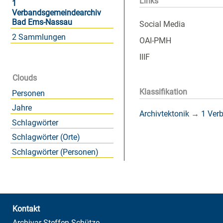
Links
1
Verbandsgemeindearchiv
Bad Ems-Nassau
Social Media
2 Sammlungen
OAI-PMH
IIIF
Clouds
Klassifikation
Personen
Jahre
Archivtektonik
→
1 Ver
Schlagwörter
Schlagwörter (Orte)
Schlagwörter (Personen)
Kontakt
Archivar Steffen Schütze