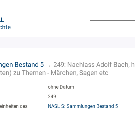
AL
chte
gen Bestand 5
→
249: Nachlass Adolf Bach, hi
iften) zu Themen - Märchen, Sagen etc
ohne Datum
249
einheiten des
NASL S: Sammlungen Bestand 5