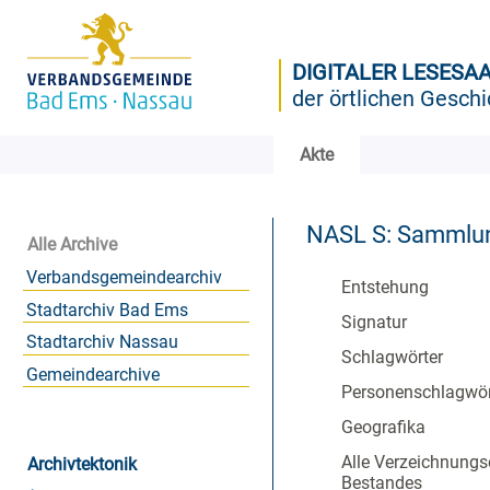
DIGITALER LESESA
der örtlichen Geschi
Akte
NASL S: Sammlun
Alle Archive
Verbandsgemeindearchiv
Entstehung
Stadtarchiv Bad Ems
Signatur
Stadtarchiv Nassau
Schlagwörter
Gemeindearchive
Personenschlagwör
Geografika
Alle Verzeichnungs
Archivtektonik
Bestandes