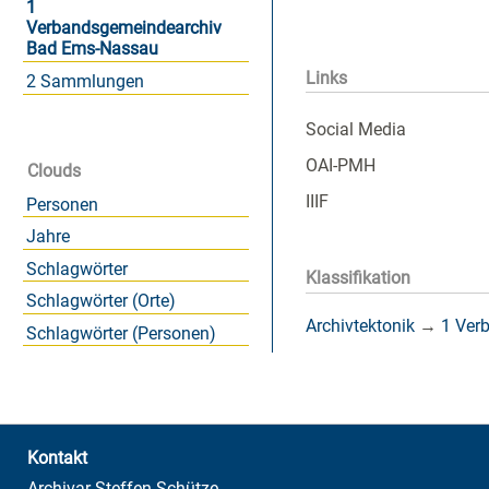
1
Verbandsgemeindearchiv
Bad Ems-Nassau
Links
2 Sammlungen
Social Media
OAI-PMH
Clouds
IIIF
Personen
Jahre
Schlagwörter
Klassifikation
Schlagwörter (Orte)
Archivtektonik
→
1 Ver
Schlagwörter (Personen)
Kontakt
Archivar Steffen Schütze