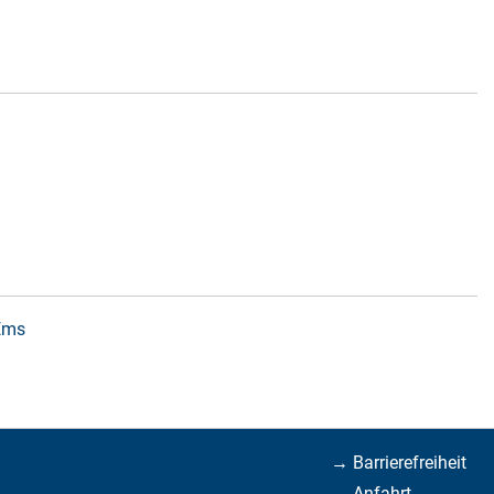
 Ems
→ Barrierefreiheit
→ Anfahrt