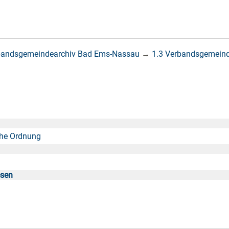
bandsgemeindearchiv Bad Ems-Nassau
→
1.3 Verbandsgemein
iche Ordnung
esen