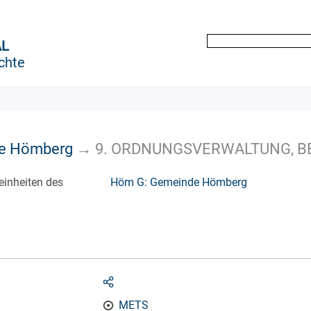
AL
chte
e Hömberg
→
9. ORDNUNGSVERWALTUNG, B
einheiten des
Höm G: Gemeinde Hömberg
METS