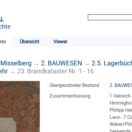
AL
chte
kte
Übersicht
Viewer
 Misselberg
→
2. BAUWESEN
→
2.5. Lagerbüc
ehr
→
23: Brandkataster Nr. 1 - 16
Übergeordneter Bestand
2. BAUWE
Zusammenfassung
1 Heinrich 
Himmighof
Philipp He
Laux.- 7 C
Weber/Phil
Gemeinde M