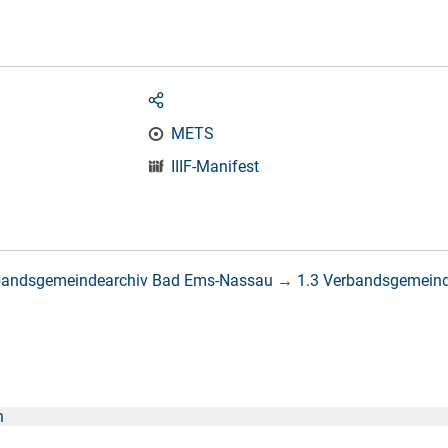
METS
IIIF-Manifest
bandsgemeindearchiv Bad Ems-Nassau
→
1.3 Verbandsgemein
n