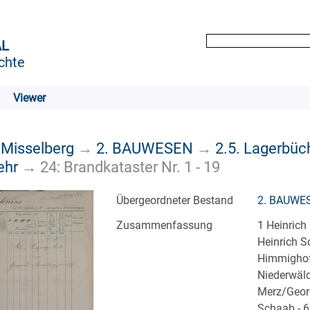
AL
chte
Viewer
 Misselberg
→
2. BAUWESEN
→
2.5. Lagerbüc
ehr
→
24: Brandkataster Nr. 1 - 19
Übergeordneter Bestand
2. BAUWE
Zusammenfassung
1 Heinrich
Heinrich Sc
Himmighof
Niederwäld
Merz/Georg
Schaab.- 6