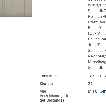
Weber/Chri
Schmidt/Ca
Heinrich P
Pfaff/Chri
Bingel/Chr
Laux/Anna 
Philipp Pe
Jung/Phili
Schneider/
Neidhöfer/
Misselberg
Schmidt.
Entstehung
1870 - 19
Signatur
24
Alle
Mis G: Ge
Verzeichnungseinheiten
des Bestandes