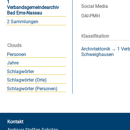
1
Social Media
Verbandsgemeindearchiv
Bad Ems-Nassau
OAI-PMH
2 Sammlungen
Klassifikation
Clouds
Archivtektonik
→
1 Ver
Personen
Schweighausen
Jahre
Schlagwörter
Schlagwörter (Orte)
Schlagwörter (Personen)
Kontakt
Archivar Steffen Schütze