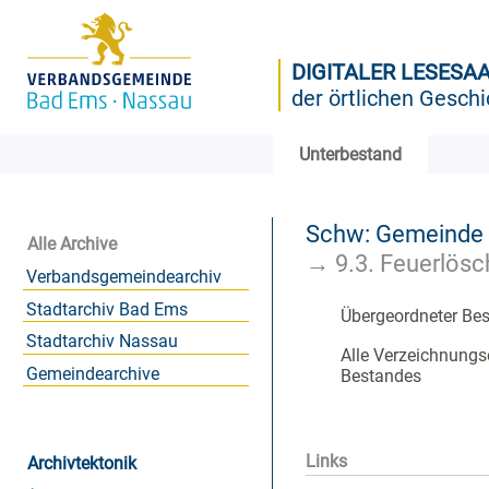
DIGITALER LESESA
der örtlichen Geschi
Unterbestand
Schw: Gemeinde
Alle Archive
→
9.3. Feuerlös
Verbandsgemeindearchiv
Stadtarchiv Bad Ems
Übergeordneter Be
Stadtarchiv Nassau
Alle Verzeichnungs
Gemeindearchive
Bestandes
Links
Archivtektonik