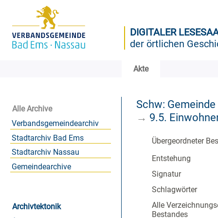
DIGITALER LESESA
der örtlichen Geschi
Akte
Schw: Gemeinde
Alle Archive
→
9.5. Einwohne
Verbandsgemeindearchiv
Stadtarchiv Bad Ems
Übergeordneter Be
Stadtarchiv Nassau
Entstehung
Gemeindearchive
Signatur
Schlagwörter
Alle Verzeichnungs
Archivtektonik
Bestandes