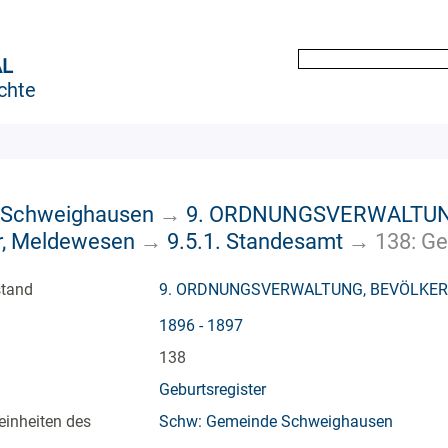
AL
chte
 Schweighausen
→
9. ORDNUNGSVERWALTUN
r, Meldewesen
→
9.5.1. Standesamt
→
138: Ge
stand
9. ORDNUNGSVERWALTUNG, BEVÖLKE
1896 - 1897
138
Geburtsregister
einheiten des
Schw: Gemeinde Schweighausen