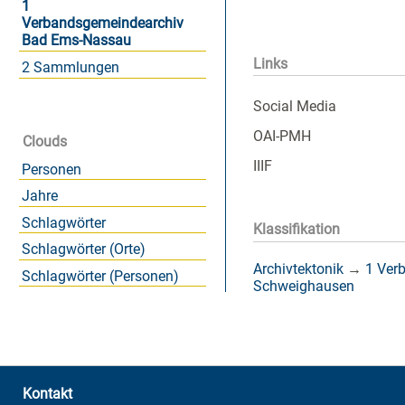
1
Verbandsgemeindearchiv
Bad Ems-Nassau
Links
2 Sammlungen
Social Media
OAI-PMH
Clouds
IIIF
Personen
Jahre
Schlagwörter
Klassifikation
Schlagwörter (Orte)
Archivtektonik
→
1 Ver
Schlagwörter (Personen)
Schweighausen
Kontakt