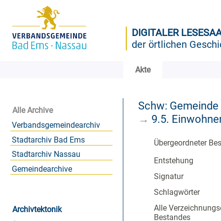
DIGITALER LESESA
der örtlichen Geschi
Akte
Schw: Gemeinde
Alle Archive
→
9.5. Einwohne
Verbandsgemeindearchiv
Stadtarchiv Bad Ems
Übergeordneter Be
Stadtarchiv Nassau
Entstehung
Gemeindearchive
Signatur
Schlagwörter
Alle Verzeichnungs
Archivtektonik
Bestandes