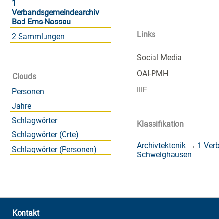
1
Verbandsgemeindearchiv
Bad Ems-Nassau
Links
2 Sammlungen
Social Media
OAI-PMH
Clouds
IIIF
Personen
Jahre
Schlagwörter
Klassifikation
Schlagwörter (Orte)
Archivtektonik
→
1 Ver
Schlagwörter (Personen)
Schweighausen
Kontakt