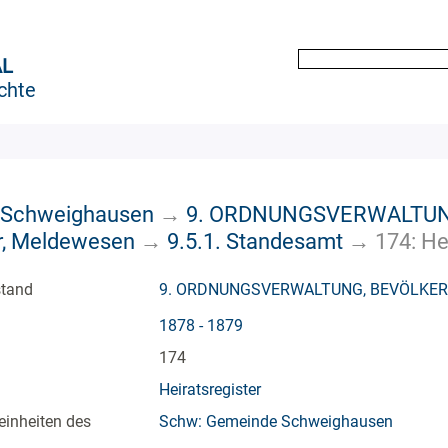
AL
chte
 Schweighausen
→
9. ORDNUNGSVERWALTUN
r, Meldewesen
→
9.5.1. Standesamt
→
174: He
stand
9. ORDNUNGSVERWALTUNG, BEVÖLKE
1878 - 1879
174
Heiratsregister
einheiten des
Schw: Gemeinde Schweighausen