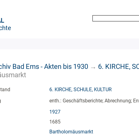
AL
chte
chiv Bad Ems - Akten bis 1930
→
6. KIRCHE, 
äusmarkt
stand
6. KIRCHE, SCHULE, KULTUR
g
enth.: Geschäftsberichte; Abrechnung; E
1927
1685
Bartholomäusmarkt