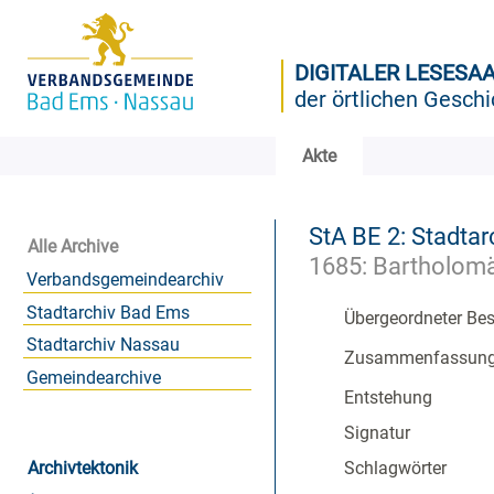
DIGITALER LESESA
der örtlichen Geschi
Akte
StA BE 2: Stadtar
Alle Archive
1685: Bartholom
Verbandsgemeindearchiv
Stadtarchiv Bad Ems
Übergeordneter Be
Stadtarchiv Nassau
Zusammenfassun
Gemeindearchive
Entstehung
Signatur
Archivtektonik
Schlagwörter