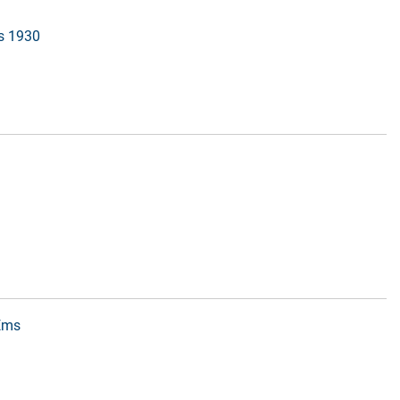
is 1930
 Ems