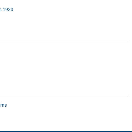
is 1930
 Ems