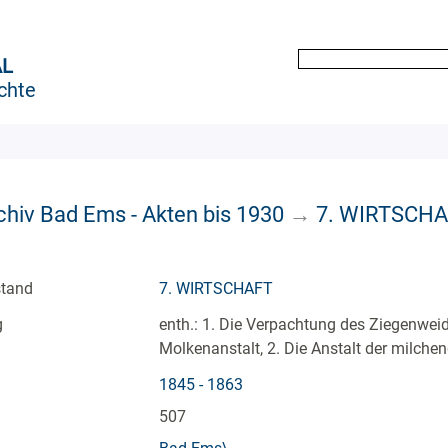
AL
chte
chiv Bad Ems - Akten bis 1930
→
7. WIRTSCH
stand
7. WIRTSCHAFT
g
enth.: 1. Die Verpachtung des Ziegenwei
Molkenanstalt, 2. Die Anstalt der milch
1845 - 1863
507