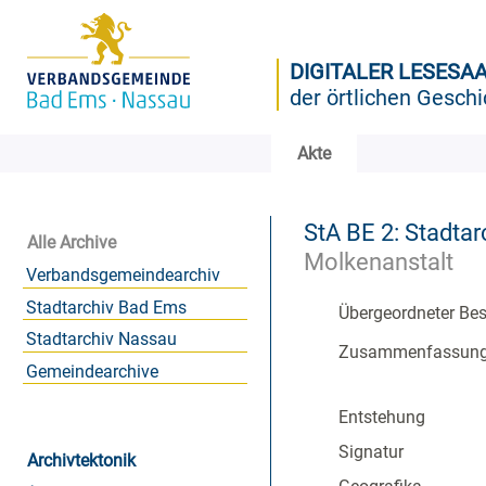
DIGITALER LESESA
der örtlichen Geschi
Akte
StA BE 2: Stadtar
Alle Archive
Molkenanstalt
Verbandsgemeindearchiv
Stadtarchiv Bad Ems
Übergeordneter Be
Stadtarchiv Nassau
Zusammenfassun
Gemeindearchive
Entstehung
Signatur
Archivtektonik