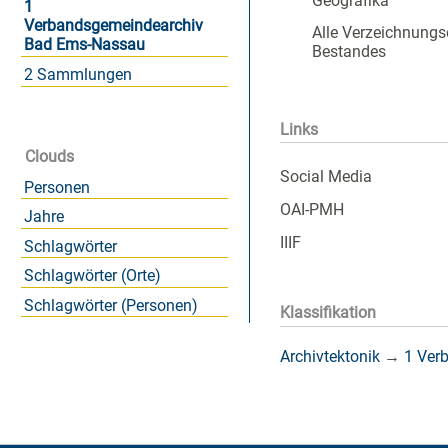
Geografika
1
Verbandsgemeindearchiv
Alle Verzeichnungs
Bad Ems-Nassau
Bestandes
2 Sammlungen
Links
Clouds
Social Media
Personen
OAI-PMH
Jahre
IIIF
Schlagwörter
Schlagwörter (Orte)
Schlagwörter (Personen)
Klassifikation
Archivtektonik
→
1 Ver