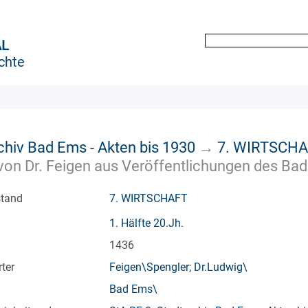
AL
chte
chiv Bad Ems - Akten bis 1930
→
7. WIRTSCH
on Dr. Feigen aus Veröffentlichungen des Bad
stand
7. WIRTSCHAFT
1. Hälfte 20.Jh.
1436
ter
Feigen\Spengler; Dr.Ludwig\
Bad Ems\