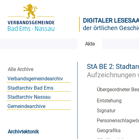
DIGITALER LESESA
der örtlichen Geschi
Akte
StA BE 2: Stadtar
Alle Archive
Aufzeichnungen v
Verbandsgemeindearchiv
Stadtarchiv Bad Ems
Übergeordneter Be
Stadtarchiv Nassau
Entstehung
Gemeindearchive
Signatur
Personenschlagwör
Geografika
Archivtektonik