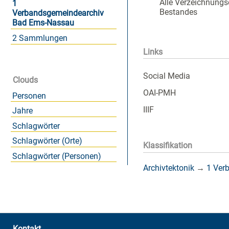
Alle Verzeichnungs
1
Bestandes
Verbandsgemeindearchiv
Bad Ems-Nassau
2 Sammlungen
Links
Social Media
Clouds
OAI-PMH
Personen
IIIF
Jahre
Schlagwörter
Schlagwörter (Orte)
Klassifikation
Schlagwörter (Personen)
Archivtektonik
→
1 Ver
Kontakt