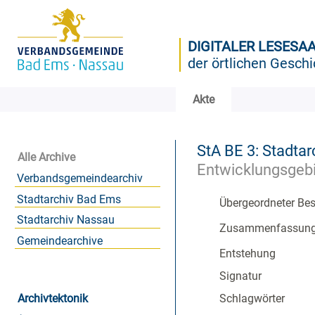
DIGITALER LESESA
der örtlichen Geschi
Akte
StA BE 3: Stadtar
Alle Archive
Entwicklungsgebi
Verbandsgemeindearchiv
Stadtarchiv Bad Ems
Übergeordneter Be
Stadtarchiv Nassau
Zusammenfassun
Gemeindearchive
Entstehung
Signatur
Archivtektonik
Schlagwörter