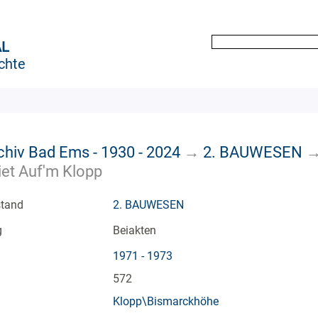
AL
chte
chiv Bad Ems - 1930 - 2024
→
2. BAUWESEN
et Auf'm Klopp
stand
2. BAUWESEN
g
Beiakten
1971 - 1973
572
Klopp\Bismarckhöhe