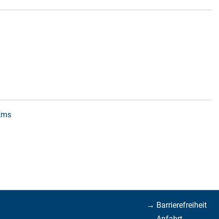
 Ems
→ Barrierefreiheit
→ Anfahrt