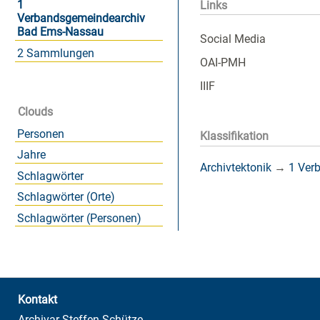
1
Links
Verbandsgemeindearchiv
Bad Ems-Nassau
Social Media
2 Sammlungen
OAI-PMH
IIIF
Clouds
Personen
Klassifikation
Jahre
Archivtektonik
→
1 Ver
Schlagwörter
Schlagwörter (Orte)
Schlagwörter (Personen)
Kontakt
Archivar Steffen Schütze