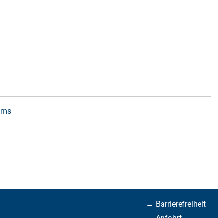
 Ems
→ Barrierefreiheit
→ Anfahrt