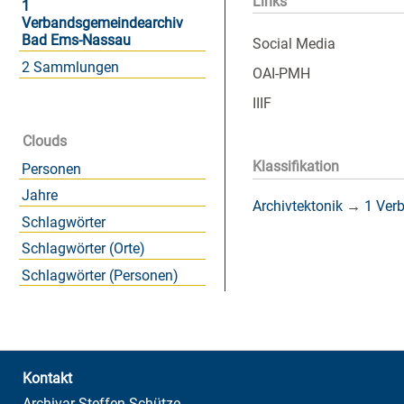
Links
1
Verbandsgemeindearchiv
Bad Ems-Nassau
Social Media
2 Sammlungen
OAI-PMH
IIIF
Clouds
Klassifikation
Personen
Jahre
Archivtektonik
→
1 Ver
Schlagwörter
Schlagwörter (Orte)
Schlagwörter (Personen)
Kontakt
Archivar Steffen Schütze