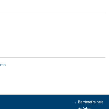
 Ems
→ Barrierefreiheit
→ Anfahrt