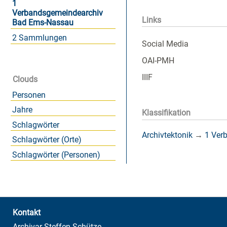
1
Verbandsgemeindearchiv
Links
Bad Ems-Nassau
2 Sammlungen
Social Media
OAI-PMH
IIIF
Clouds
Personen
Jahre
Klassifikation
Schlagwörter
Archivtektonik
→
1 Ver
Schlagwörter (Orte)
Schlagwörter (Personen)
Kontakt
Archivar Steffen Schütze