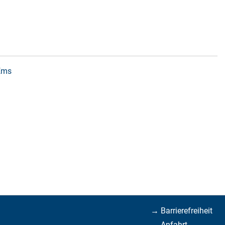
 Ems
→ Barrierefreiheit
→ Anfahrt