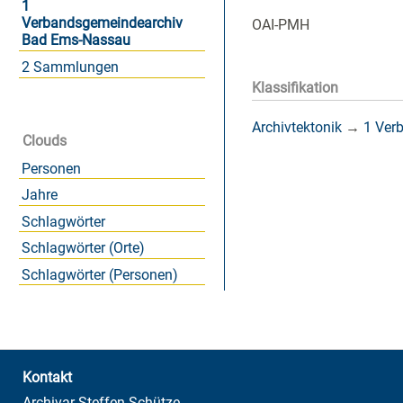
1
Verbandsgemeindearchiv
OAI-PMH
Bad Ems-Nassau
2 Sammlungen
Klassifikation
Archivtektonik
→
1 Ver
Clouds
Personen
Jahre
Schlagwörter
Schlagwörter (Orte)
Schlagwörter (Personen)
Kontakt
Archivar Steffen Schütze