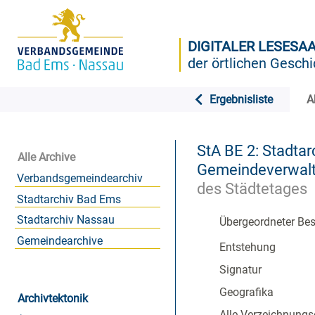
DIGITALER LESESA
der örtlichen Geschi
Ergebnisliste
A
StA BE 2: Stadtar
Alle Archive
Gemeindeverwaltu
Verbandsgemeindearchiv
des Städtetages
Stadtarchiv Bad Ems
Stadtarchiv Nassau
Übergeordneter Be
Gemeindearchive
Entstehung
Signatur
Geografika
Archivtektonik
Alle Verzeichnungs