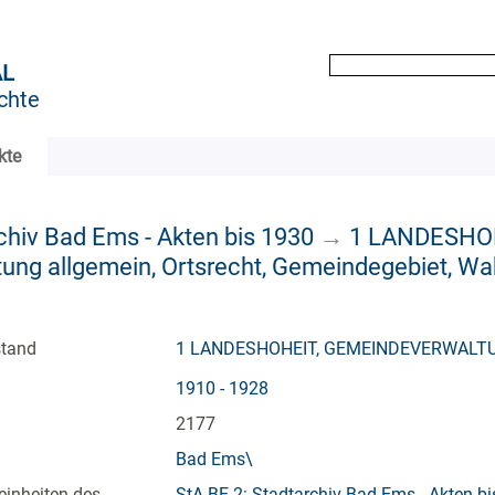
AL
chte
kte
chiv Bad Ems - Akten bis 1930
→
1 LANDESHO
ng allgemein, Ortsrecht, Gemeindegebiet, Wa
stand
1 LANDESHOHEIT, GEMEINDEVERWALT
1910 - 1928
2177
Bad Ems\
einheiten des
StA BE 2: Stadtarchiv Bad Ems - Akten b