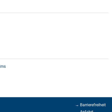
 Ems
→ Barrierefreiheit
→ Anfahrt