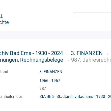
AL
chte
chiv Bad Ems - 1930 - 2024
→
3. FINANZEN
→
chnungen, Rechnungsbelege
→
987: Jahresrech
stand
3. FINANZEN
1966 - 1967
987
einheiten des
StA BE 3: Stadtarchiv Bad Ems - 1930 - 