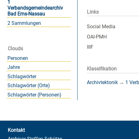
1
Verbandsgemeindearchiv
Links
Bad Ems-Nassau
2 Sammlungen
Social Media
OAI-PMH
IIIF
Clouds
Personen
Jahre
Klassifikation
Schlagwörter
Archivtektonik
→
1 Ver
Schlagwörter (Orte)
Schlagwörter (Personen)
Kontakt
Archivar Steffen Schütze